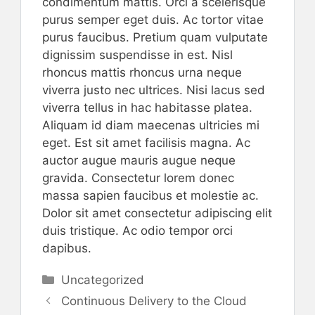
condimentum mattis. Orci a scelerisque
purus semper eget duis. Ac tortor vitae
purus faucibus. Pretium quam vulputate
dignissim suspendisse in est. Nisl
rhoncus mattis rhoncus urna neque
viverra justo nec ultrices. Nisi lacus sed
viverra tellus in hac habitasse platea.
Aliquam id diam maecenas ultricies mi
eget. Est sit amet facilisis magna. Ac
auctor augue mauris augue neque
gravida. Consectetur lorem donec
massa sapien faucibus et molestie ac.
Dolor sit amet consectetur adipiscing elit
duis tristique. Ac odio tempor orci
dapibus.
Categorías
Uncategorized
Navegación
Continuous Delivery to the Cloud